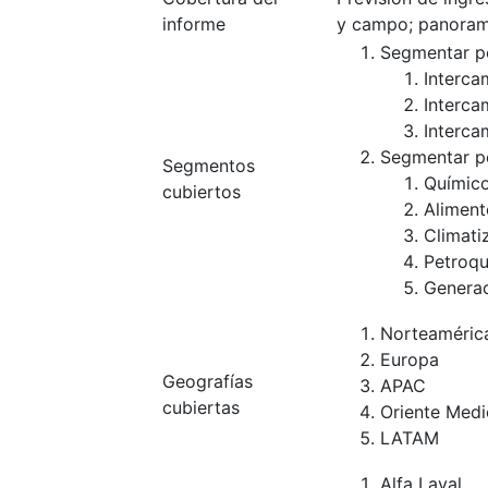
informe
y campo; panoram
Segmentar po
Interca
Interca
Interca
Segmentar po
Segmentos
Químic
cubiertos
Aliment
Climati
Petroqu
Generac
Norteaméric
Europa
Geografías
APAC
cubiertas
Oriente Medi
LATAM
Alfa Laval