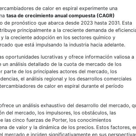
tercambiadores de calor en espiral experimente una
una
tasa de crecimiento anual compuesta (CAGR)
do de pronóstico que abarca desde 2023 hasta 2031. Esta
tribuye principalmente a la creciente demanda de eficienci
 y la creciente adopción en los sectores químico y
rcado que está impulsando la industria hacia adelante.
as oportunidades lucrativas y ofrece información valiosa a
e un análisis detallado de la cuota de mercado de los
r parte de los principales actores del mercado, los
encias, el análisis regional y los desarrollos comerciales
tercambiadores de calor en espiral durante el período
frece un análisis exhaustivo del desarrollo del mercado, q
n del mercado, los impulsores, los obstáculos, las
e las cinco fuerzas de Porter, los conocimientos
na de valor y la dinámica de los precios. Estos factores, e
el mercado e inciden significativamente en sus perspectiva