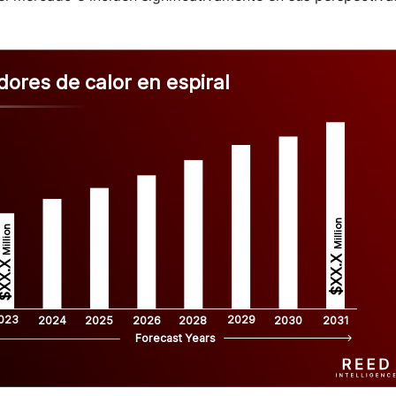
ores de calor en espiral
Million
Million
$XX.X 
XX.X 
023
2029
2024
2025
2026
2028
2030
2031
Forecast Years