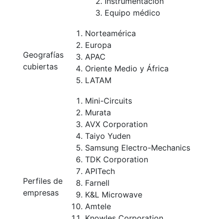
Instrumentación
Equipo médico
Norteamérica
Europa
Geografías
APAC
cubiertas
Oriente Medio y África
LATAM
Mini-Circuits
Murata
AVX Corporation
Taiyo Yuden
Samsung Electro-Mechanics
TDK Corporation
APITech
Perfiles de
Farnell
empresas
K&L Microwave
Amtele
Knowles Corporation