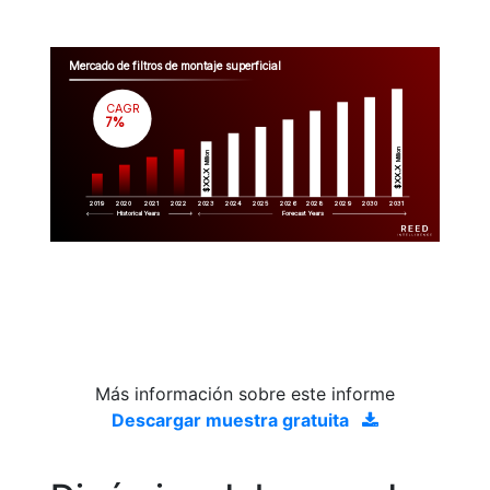
Mercado de filtros de montaje superficial
CAGR
 7%
Million
Million
$XX.X 
$XX.X 
2019
2020
2021
2022
2023
2029
2024
2025
2026
2028
2030
2031
Historical Years
Forecast Years
Más información sobre este informe
Descargar muestra gratuita