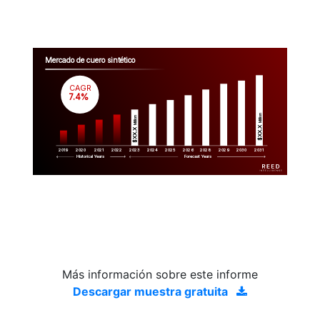
Mercado de cuero sintético
CAGR
 7.4%
Million
Million
$XX.X 
$XX.X 
2019
2020
2021
2022
2023
2029
2024
2025
2026
2028
2030
2031
Historical Years
Forecast Years
Más información sobre este informe
Descargar muestra gratuita