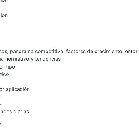
lion
esos, panorama competitivo, factores de crecimiento, entor
a normativo y tendencias
r tipo
tico
r aplicación
o
o
ades diarias
a