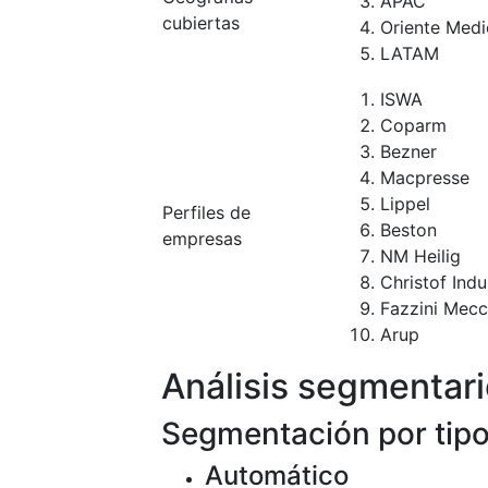
APAC
cubiertas
Oriente Medi
LATAM
ISWA
Coparm
Bezner
Macpresse
Lippel
Perfiles de
Beston
empresas
NM Heilig
Christof Indu
Fazzini Mecc
Arup
Análisis segmentar
Segmentación por tip
Automático