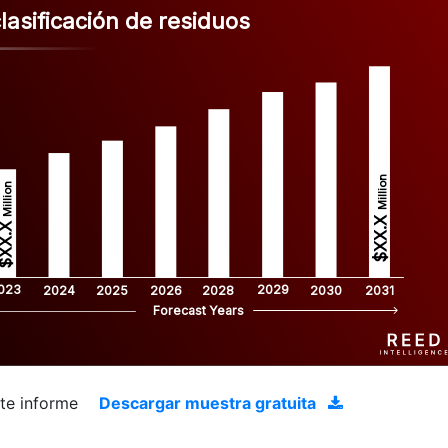
asificación de residuos
Million
Million
$XX.X 
XX.X 
023
2029
2024
2025
2026
2028
2030
2031
Forecast Years
ste informe
Descargar muestra gratuita