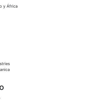
o y África
stries
anica
io
o