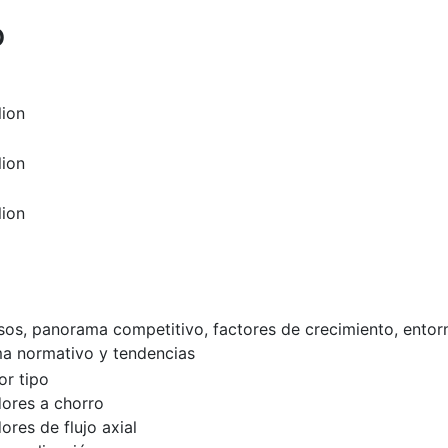
o
lion
lion
lion
esos, panorama competitivo, factores de crecimiento, entor
a normativo y tendencias
r tipo
dores a chorro
ores de flujo axial