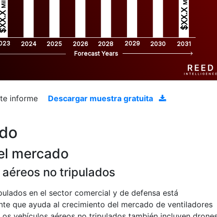
$XX.X 
XX.X 
023
2029
2024
2025
2026
2028
2030
2031
Forecast Years
ste informe
Descargar muestra gratuita
ado
el mercado
 aéreos no tripulados
pulados en el sector comercial y de defensa está
nte que ayuda al crecimiento del mercado de ventiladores
 Los vehículos aéreos no tripulados también incluyen drones