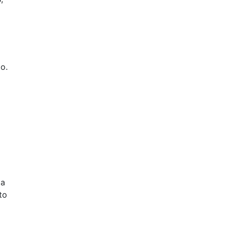
o.
la
to