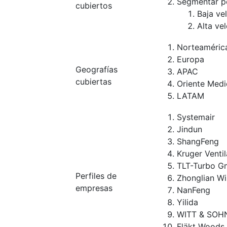
Segmentar po
cubiertos
Baja ve
Alta ve
Norteaméric
Europa
Geografías
APAC
cubiertas
Oriente Medi
LATAM
Systemair
Jindun
ShangFeng
Kruger Ventil
TLT-Turbo 
Perfiles de
Zhonglian W
empresas
NanFeng
Yilida
WITT & SOH
Fläkt Woods