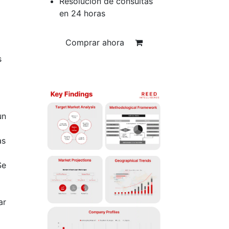
Resolución de consultas
en 24 horas
Comprar ahora
s
un
as
Se
ar