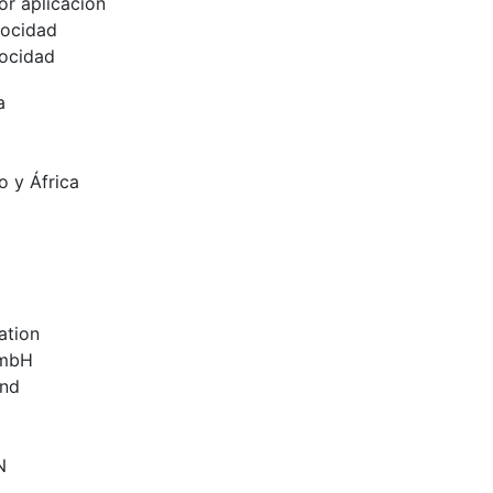
r aplicación
locidad
locidad
a
o y África
ation
GmbH
ind
N