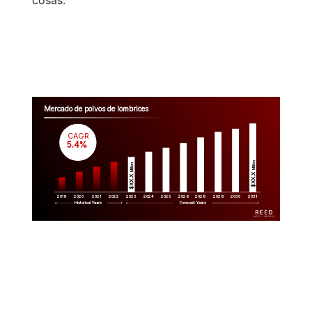
cosas.
Mercado de polvos de lombrices
CAGR
 5.4%
Million
Million
$XX.X 
$XX.X 
2019
2020
2021
2022
2023
2029
2024
2025
2026
2028
2030
2031
Historical Years
Forecast Years