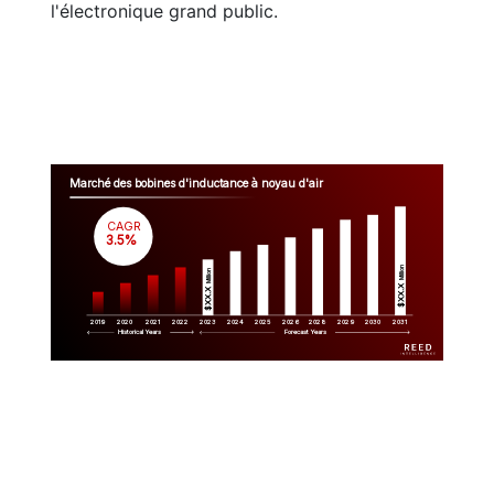
l'électronique grand public.
Marché des bobines d'inductance à noyau d'air
CAGR
 3.5%
Million
Million
$XX.X 
$XX.X 
2019
2020
2021
2022
2023
2029
2024
2025
2026
2028
2030
2031
Historical Years
Forecast Years