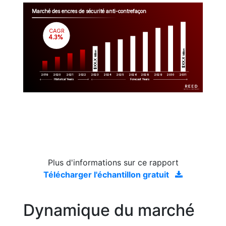
Marché des encres de sécurité anti-contrefaçon
CAGR
 4.3%
Million
Million
$XX.X 
$XX.X 
2019
2020
2021
2022
2023
2029
2024
2025
2026
2028
2030
2031
Historical Years
Forecast Years
Plus d'informations sur ce rapport
Télécharger l'échantillon gratuit
Dynamique du marché