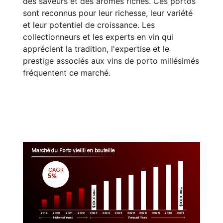
des saveurs et des arômes riches. Ces portos
sont reconnus pour leur richesse, leur variété
et leur potentiel de croissance. Les
collectionneurs et les experts en vin qui
apprécient la tradition, l'expertise et le
prestige associés aux vins de porto millésimés
fréquentent ce marché.
Marché du Porto vieilli en bouteille
CAGR
 5%
Million
Million
$XX.X 
$XX.X 
2019
2020
2021
2022
2023
2029
2024
2025
2026
2028
2030
2031
Historical Years
Forecast Years