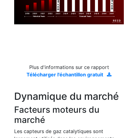
Million
$XX.X 
$XX.X 
2019
2020
2021
2022
2023
2029
2024
2025
2026
2028
2030
2031
Historical Years
Forecast Years
Plus d'informations sur ce rapport
Télécharger l'échantillon gratuit
Dynamique du marché
Facteurs moteurs du
marché
Les capteurs de gaz catalytiques sont