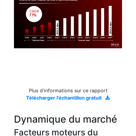
CAGR
 7.1%
Million
Million
$XX.X 
$XX.X 
2019
2020
2021
2022
2023
2029
2024
2025
2026
2028
2030
2031
Historical Years
Forecast Years
Plus d'informations sur ce rapport
Télécharger l'échantillon gratuit
Dynamique du marché
Facteurs moteurs du