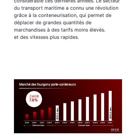
considérable ces dernières années. Le secteur
du transport maritime a connu une révolution
grâce à la conteneurisation, qui permet de
déplacer de grandes quantités de
marchandises à des tarifs moins élevés.
et des vitesses plus rapides.
Marché des fourgons porte-conteneurs
CAGR
 7.8%
Million
Million
$XX.X 
$XX.X 
2019
2020
2021
2022
2023
2029
2024
2025
2026
2028
2030
2031
Historical Years
Forecast Years