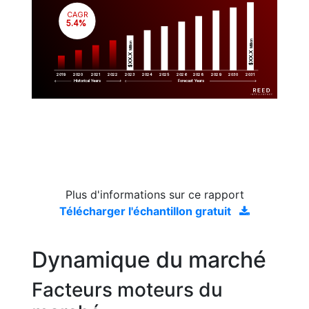
CAGR
 5.4%
Million
Million
$XX.X 
$XX.X 
2019
2020
2021
2022
2023
2029
2024
2025
2026
2028
2030
2031
Historical Years
Forecast Years
Plus d'informations sur ce rapport
Télécharger l'échantillon gratuit
Dynamique du marché
Facteurs moteurs du