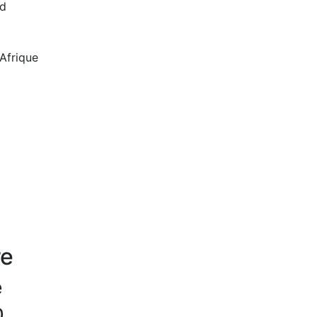
rd
Afrique
re
e
0