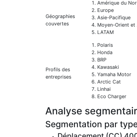
Amérique du No
Europe
Géographies
Asie-Pacifique
couvertes
Moyen-Orient et 
LATAM
Polaris
Honda
BRP
Kawasaki
Profils des
Yamaha Motor
entreprises
Arctic Cat
Linhai
Eco Charger
Analyse segmentai
Segmentation par typ
Déplacement (CC) 40