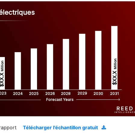
électriques
Million
Million
$XX.X 
XX.X 
023
2029
2024
2025
2026
2028
2030
2031
Forecast Years
 rapport
Télécharger l'échantillon gratuit