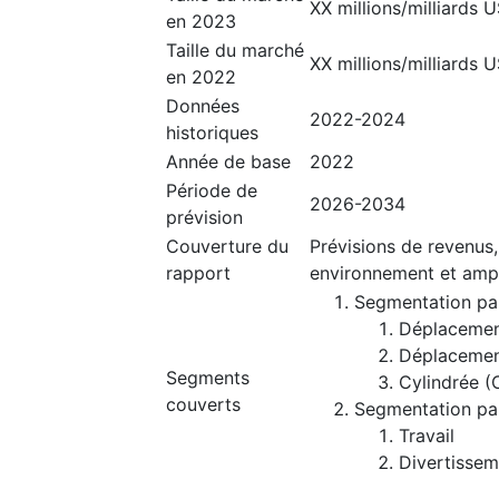
XX millions/milliards 
en 2023
Taille du marché
XX millions/milliards 
en 2022
Données
2022-2024
historiques
Année de base
2022
Période de
2026-2034
prévision
Couverture du
Prévisions de revenus,
rapport
environnement et amp
Segmentation pa
Déplacemen
Déplacemen
Segments
Cylindrée 
couverts
Segmentation par
Travail
Divertissem