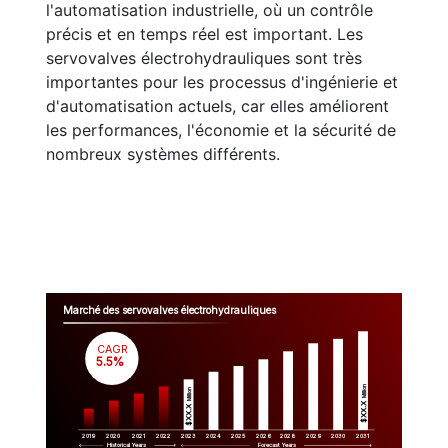
l'automatisation industrielle, où un contrôle
précis et en temps réel est important. Les
servovalves électrohydrauliques sont très
importantes pour les processus d'ingénierie et
d'automatisation actuels, car elles améliorent
les performances, l'économie et la sécurité de
nombreux systèmes différents.
Marché des servovalves électrohydrauliques
CAGR
 5.5%
Million
Million
$XX.X 
$XX.X 
2019
2020
2021
2022
2023
2029
2024
2025
2026
2028
2030
2031
Historical Years
Forecast Years