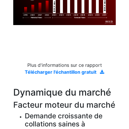
Million
Million
$XX.X 
$XX.X 
2019
2020
2021
2022
2023
2029
2024
2025
2026
2028
2030
2031
Historical Years
Forecast Years
Plus d'informations sur ce rapport
Télécharger l'échantillon gratuit
Dynamique du marché
Facteur moteur du marché
Demande croissante de
collations saines à