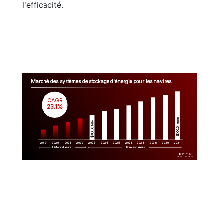
l'efficacité.
Marché des systèmes de stockage d'énergie pour les navires
CAGR
 23.1%
Million
Million
$XX.X 
$XX.X 
2019
2020
2021
2022
2023
2029
2024
2025
2026
2028
2030
2031
Historical Years
Forecast Years