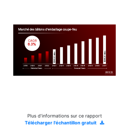
Marché des bâtons d'emballage coupe-feu
CAGR
 6.3%
Million
Million
$XX.X 
$XX.X 
2019
2020
2021
2022
2023
2029
2024
2025
2026
2028
2030
2031
Historical Years
Forecast Years
Plus d'informations sur ce rapport
Télécharger l'échantillon gratuit