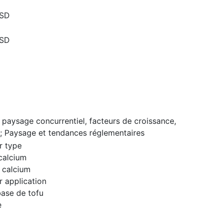
USD
USD
 paysage concurrentiel, facteurs de croissance,
; Paysage et tendances réglementaires
r type
calcium
 calcium
 application
base de tofu
e