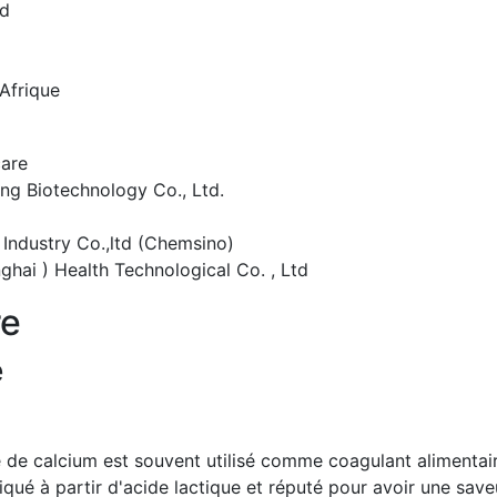
rd
Afrique
are
g Biotechnology Co., Ltd.
ndustry Co.,ltd (Chemsino)
hai ) Health Technological Co. , Ltd
re
e
te de calcium est souvent utilisé comme coagulant alimentai
briqué à partir d'acide lactique et réputé pour avoir une save