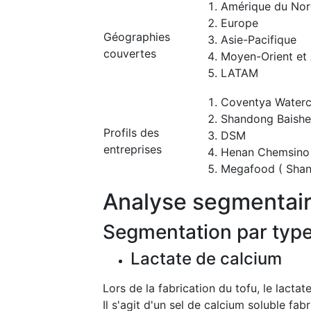
Amérique du No
Europe
Géographies
Asie-Pacifique
couvertes
Moyen-Orient et 
LATAM
Coventya Waterc
Shandong Baishen
Profils des
DSM
entreprises
Henan Chemsino I
Megafood ( Shang
Analyse segmentai
Segmentation par typ
Lactate de calcium
Lors de la fabrication du tofu, le lacta
Il s'agit d'un sel de calcium soluble fa