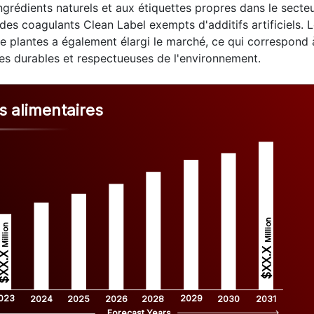
grédients naturels et aux étiquettes propres dans le secte
des coagulants Clean Label exempts d'additifs artificiels. 
 plantes a également élargi le marché, ce qui correspond 
res durables et respectueuses de l'environnement.
 alimentaires
Million
Million
$XX.X 
XX.X 
023
2029
2024
2025
2026
2028
2030
2031
Forecast Years