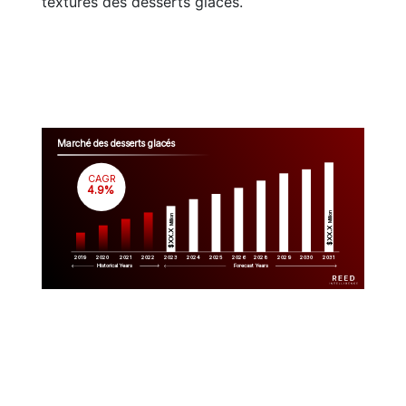
textures des desserts glacés.
Marché des desserts glacés
CAGR
 4.9%
Million
Million
$XX.X 
$XX.X 
2019
2020
2021
2022
2023
2029
2024
2025
2026
2028
2030
2031
Historical Years
Forecast Years