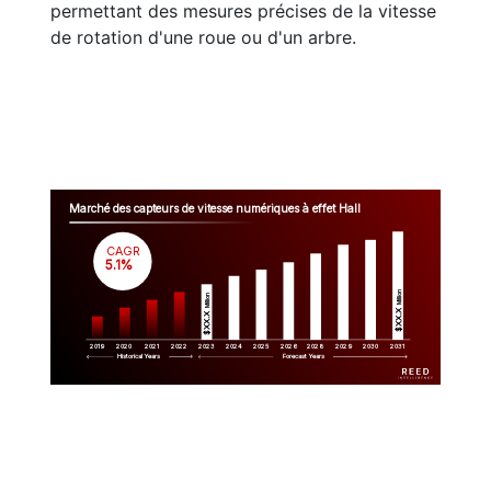
permettant des mesures précises de la vitesse
de rotation d'une roue ou d'un arbre.
Marché des capteurs de vitesse numériques à effet Hall
CAGR
 5.1%
Million
Million
$XX.X 
$XX.X 
2019
2020
2021
2022
2023
2029
2024
2025
2026
2028
2030
2031
Historical Years
Forecast Years