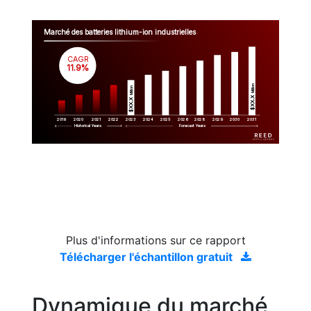
Marché des batteries lithium-ion industrielles
CAGR
 11.9%
Million
Million
$XX.X 
$XX.X 
2019
2020
2021
2022
2023
2029
2024
2025
2026
2028
2030
2031
Historical Years
Forecast Years
Plus d'informations sur ce rapport
Télécharger l'échantillon gratuit
Dynamique du marché