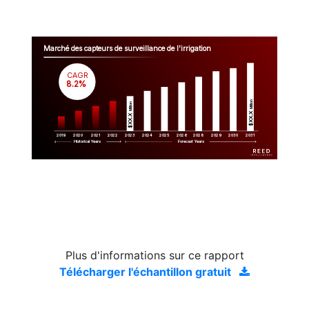
Marché des capteurs de surveillance de l'irrigation
CAGR
 8.2%
Million
Million
$XX.X 
$XX.X 
2019
2020
2021
2022
2023
2029
2024
2025
2026
2028
2030
2031
Historical Years
Forecast Years
Plus d'informations sur ce rapport
Télécharger l'échantillon gratuit