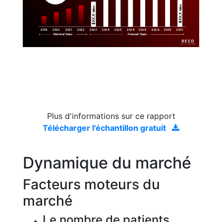
Million
Million
$XX.X 
$XX.X 
2019
2020
2021
2022
2023
2029
2024
2025
2026
2028
2030
2031
Historical Years
Forecast Years
Plus d'informations sur ce rapport
Télécharger l'échantillon gratuit
Dynamique du marché
Facteurs moteurs du
marché
Le nombre de patients