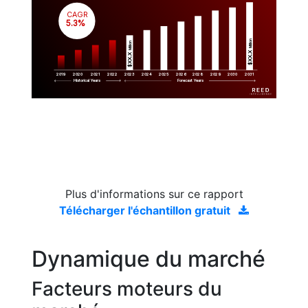
CAGR
 5.3%
Million
Million
$XX.X 
$XX.X 
2019
2020
2021
2022
2023
2029
2024
2025
2026
2028
2030
2031
Historical Years
Forecast Years
Plus d'informations sur ce rapport
Télécharger l'échantillon gratuit
Dynamique du marché
Facteurs moteurs du