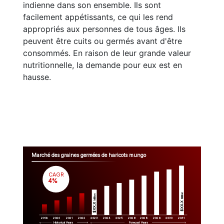
indienne dans son ensemble. Ils sont
facilement appétissants, ce qui les rend
appropriés aux personnes de tous âges. Ils
peuvent être cuits ou germés avant d'être
consommés. En raison de leur grande valeur
nutritionnelle, la demande pour eux est en
hausse.
Marché des graines germées de haricots mungo
CAGR
 4%
Million
Million
$XX.X 
$XX.X 
2019
2020
2021
2022
2023
2029
2024
2025
2026
2028
2030
2031
Historical Years
Forecast Years