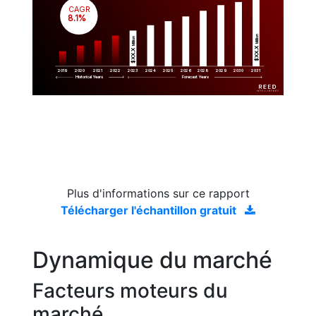
CAGR
 8.1%
Million
Million
$XX.X 
$XX.X 
2019
2020
2021
2022
2023
2029
2024
2025
2026
2028
2030
2031
Historical Years
Forecast Years
Plus d'informations sur ce rapport
Télécharger l'échantillon gratuit
Dynamique du marché
Facteurs moteurs du
marché