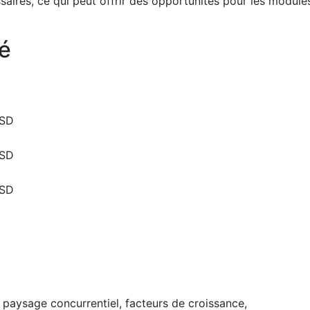
ires, ce qui peut offrir des opportunités pour les module
é
USD
USD
USD
 paysage concurrentiel, facteurs de croissance,