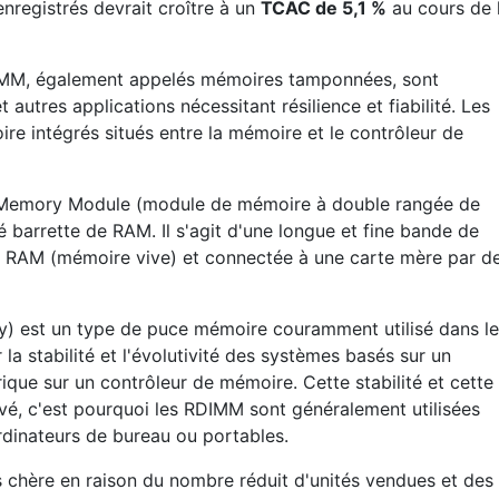
nregistrés devrait croître à un
TCAC de 5,1 %
au cours de 
M, également appelés mémoires tamponnées, sont
 autres applications nécessitant résilience et fiabilité. Les
e intégrés situés entre la mémoire et le contrôleur de
ne Memory Module (module de mémoire à double rangée de
é barrette de RAM. Il s'agit d'une longue et fine bande de
e RAM (mémoire vive) et connectée à une carte mère par d
 est un type de puce mémoire couramment utilisé dans le
r la stabilité et l'évolutivité des systèmes basés sur un
rique sur un contrôleur de mémoire. Cette stabilité et cette
evé, c'est pourquoi les RDIMM sont généralement utilisées
rdinateurs de bureau ou portables.
s chère en raison du nombre réduit d'unités vendues et des