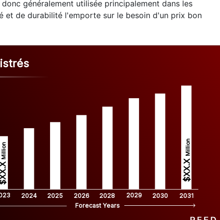
st donc généralement utilisée principalement dans les
 et de durabilité l'emporte sur le besoin d'un prix bon
strés
Million
Million
$XX.X 
XX.X 
023
2029
2024
2025
2026
2028
2030
2031
Forecast Years