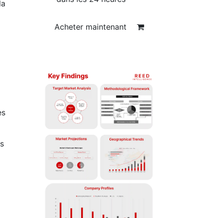
la
Acheter maintenant
es
s