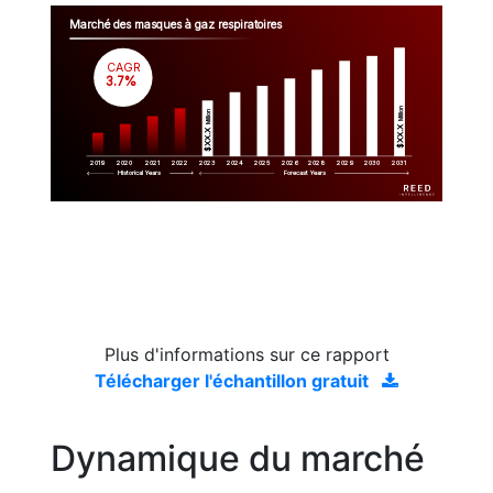
Marché des masques à gaz respiratoires
CAGR
 3.7%
Million
Million
$XX.X 
$XX.X 
2019
2020
2021
2022
2023
2029
2024
2025
2026
2028
2030
2031
Historical Years
Forecast Years
Plus d'informations sur ce rapport
Télécharger l'échantillon gratuit
Dynamique du marché