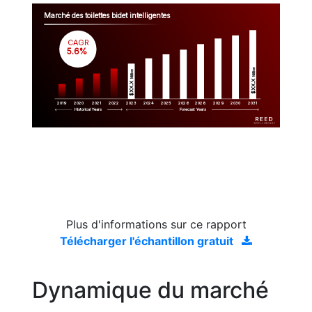
Marché des toilettes bidet intelligentes
CAGR
 5.6%
Million
Million
$XX.X 
$XX.X 
2019
2020
2021
2022
2023
2029
2024
2025
2026
2028
2030
2031
Historical Years
Forecast Years
Plus d'informations sur ce rapport
Télécharger l'échantillon gratuit
Dynamique du marché