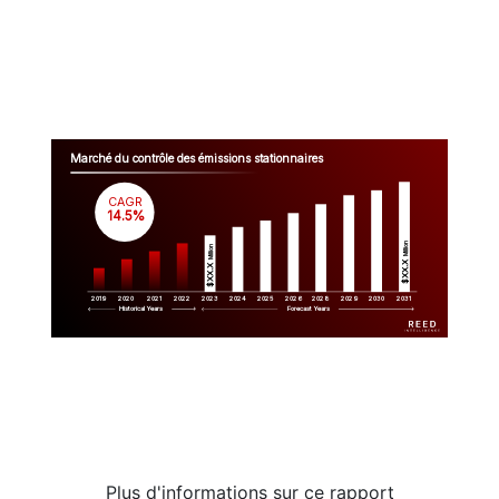
Marché du contrôle des émissions stationnaires
CAGR
 14.5%
Million
Million
$XX.X 
$XX.X 
2019
2020
2021
2022
2023
2029
2024
2025
2026
2028
2030
2031
Historical Years
Forecast Years
Plus d'informations sur ce rapport