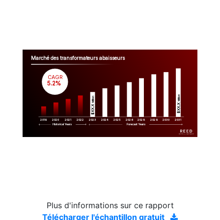
Marché des transformateurs abaisseurs
CAGR
 5.2%
Million
Million
$XX.X 
$XX.X 
2019
2020
2021
2022
2023
2029
2024
2025
2026
2028
2030
2031
Historical Years
Forecast Years
Plus d'informations sur ce rapport
Télécharger l'échantillon gratuit