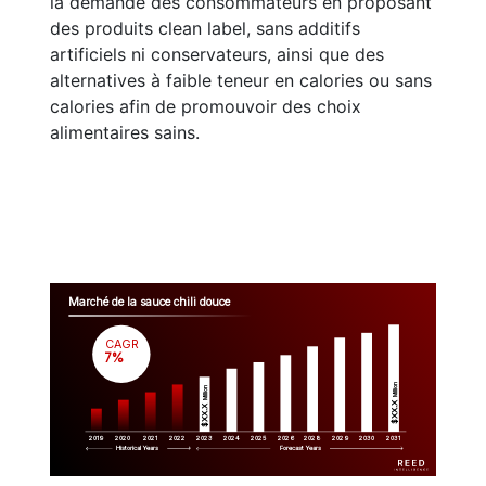
la demande des consommateurs en proposant
des produits clean label, sans additifs
artificiels ni conservateurs, ainsi que des
alternatives à faible teneur en calories ou sans
calories afin de promouvoir des choix
alimentaires sains.
Marché de la sauce chili douce
CAGR
 7%
Million
Million
$XX.X 
$XX.X 
2019
2020
2021
2022
2023
2029
2024
2025
2026
2028
2030
2031
Historical Years
Forecast Years