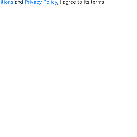
itions
and
Privacy Policy
, I agree to its terms