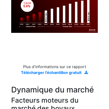
CAGR
 5.9%
Million
Million
$XX.X 
$XX.X 
2019
2020
2021
2022
2023
2029
2024
2025
2026
2028
2030
2031
Historical Years
Forecast Years
Plus d'informations sur ce rapport
Télécharger l'échantillon gratuit
Dynamique du marché
Facteurs moteurs du
marché des boyaux