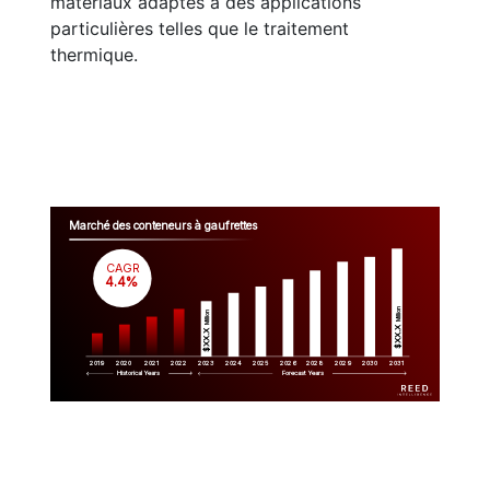
matériaux adaptés à des applications
particulières telles que le traitement
thermique.
Marché des conteneurs à gaufrettes
CAGR
 4.4%
Million
Million
$XX.X 
$XX.X 
2019
2020
2021
2022
2023
2029
2024
2025
2026
2028
2030
2031
Historical Years
Forecast Years