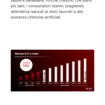
salute e benessere. Poiché credono che siano
più sani, i consumatori stanno scegliendo
alternative naturali ai dolci lavorati e alle
sostanze chimiche artificiali.
Mercato ACV e miele
CAGR
 7.9%
Million
Million
$XX.X 
$XX.X 
2019
2020
2021
2022
2023
2029
2024
2025
2026
2028
2030
2031
Historical Years
Forecast Years