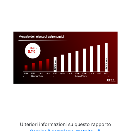
Mercato dei telescopi astronomici
CAGR
 5.1%
Million
Million
$XX.X 
$XX.X 
2019
2020
2021
2022
2023
2029
2024
2025
2026
2028
2030
2031
Historical Years
Forecast Years
Ulteriori informazioni su questo rapporto