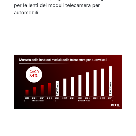
per le lenti dei moduli telecamera per
automobili.
Mercato delle lenti dei moduli delle telecamere per autoveicoli
CAGR
 7.4%
Million
Million
$XX.X 
$XX.X 
2019
2020
2021
2022
2023
2029
2024
2025
2026
2028
2030
2031
Historical Years
Forecast Years