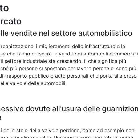
to
ercato
le vendite nel settore automobilistico
rbanizzazione, i miglioramenti delle infrastrutture e la
cose che fanno crescere le vendite di automobili commerciali
il settore industriale sta crescendo, il che significa più
 Poiché più persone si spostano per lavoro perché ci sono più
di trasporto pubblico o auto personali che porta alla cresci
elle valvole delle automobili.
essive dovute all'usura delle guarnizion
a
oni dello stelo della valvola perdono, come ad esempio non
 con la migliore qualità. Possono esserci vari difetti, come