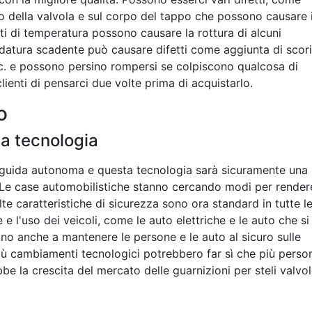
orpo della valvola e sul corpo del tappo che possono causare i
i di temperatura possono causare la rottura di alcuni
saldatura scadente può causare difetti come aggiunta di scori
c. e possono persino rompersi se colpiscono qualcosa di
ienti di pensarci due volte prima di acquistarlo.
o
a tecnologia
guida autonoma e questa tecnologia sarà sicuramente una
. Le case automobilistiche stanno cercando modi per render
olte caratteristiche di sicurezza sono ora standard in tutte l
e l'uso dei veicoli, come le auto elettriche e le auto che si
ano anche a mantenere le persone e le auto al sicuro sulle
 più cambiamenti tecnologici potrebbero far sì che più perso
bbe la crescita del mercato delle guarnizioni per steli valvo