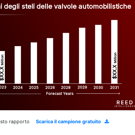
 degli steli delle valvole automobilistiche
Million
Million
$XX.X 
XX.X 
023
2029
2024
2025
2026
2028
2030
2031
Forecast Years
uesto rapporto
Scarica il campione gratuito