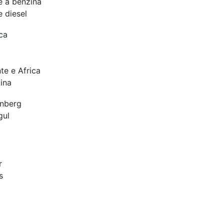
 a benzina
 diesel
ca
te e Africa
ina
nberg
gul
r
s