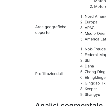
Motore
Motore
Nord Ameri
Europa
Aree geografiche
APAC
coperte
Medio Orien
America Lat
Nok-Freude
Federal-Mo
Skf
Dana
Zhong Ding
Profili aziendali
Elringklinge
Qingdao Tk
Keeper
Shangyu
Analisi segmentale