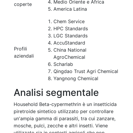
Medio Oriente e Africa
coperte
America Latina
Chem Service
HPC Standards
LGC Standards
AccuStandard
Profili
China National
aziendali
AgroChemical
Scharlab
Qingdao Trust Agri Chemical
Yangnong Chemical
Analisi segmentale
Household Beta-cypermethrin è un insetticida
piretroide sintetico utilizzato per controllare
un'ampia gamma di parassiti, tra cui zanzare,
mosche, pulci, zecche e altri insetti. Viene
utilizzato sia in contesti agricoli che non