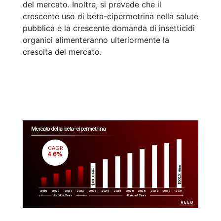
del mercato. Inoltre, si prevede che il
crescente uso di beta-cipermetrina nella salute
pubblica e la crescente domanda di insetticidi
organici alimenteranno ulteriormente la
crescita del mercato.
Mercato della beta-cipermetrina
CAGR
 4.6%
Million
Million
$XX.X 
$XX.X 
2019
2020
2021
2022
2023
2029
2024
2025
2026
2028
2030
2031
Historical Years
Forecast Years