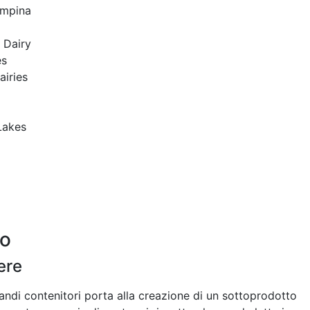
ampina
 Dairy
es
airies
Lakes
po
ere
randi contenitori porta alla creazione di un sottoprodotto