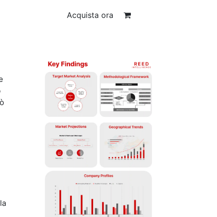
Acquista ora
e
o
uò
la