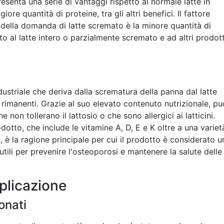
senta una serie di vantaggi rispetto al normale latte in
re quantità di proteine, tra gli altri benefici. Il fattore
 della domanda di latte scremato è la minore quantità di
to al latte intero o parzialmente scremato e ad altri prodott
ndustriale che deriva dalla scrematura della panna dal latte
i rimanenti. Grazie al suo elevato contenuto nutrizionale, pu
 non tollerano il lattosio o che sono allergici ai latticini.
dotto, che include le vitamine A, D, E e K oltre a una variet
, è la ragione principale per cui il prodotto è considerato u
tili per prevenire l'osteoporosi e mantenere la salute delle
plicazione
onati