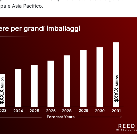
pa e Asia Pacifico.
ere per grandi imballaggi
Million
Million
$XX.X 
XX.X 
023
2029
2024
2025
2026
2028
2030
2031
Forecast Years