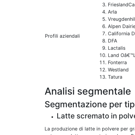
FrieslandC
Arla
Vreugdenhil
Alpen Dairi
California D
Profili aziendali
DFA
Lactalis
Land Oâ€™
Fonterra
Westland
Tatura
Analisi segmentale
Segmentazione per ti
Latte scremato in polv
La produzione di latte in polvere per g