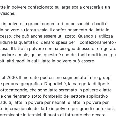
atte in polvere confezionato su larga scala crescerà a
un
visione.
 in polvere in grandi contenitori come sacchi o barili è
 polvere su larga scala. Il confezionamento del latte in
esso, che può anche essere utilizzato. Quando si utilizza
 ridurre la quantità di denaro spesa per il confezionamento 
 peso. Il latte in polvere non ha bisogno di essere refrigerat
andare a male, quindi questo è uno dei tanti modi in cui p
i altri modi in cui il latte in polvere può essere
al 2030. Il mercato può essere segmentato in tre gruppi
 e per area geografica. Dopodiché, la categoria di tipo è
sottocategorie, che sono latte scremato in polvere e latte
ie che rientrano sotto l'ombrello del settore applicativo
adulti, latte in polvere per neonati e latte in polvere per
to internazionale del latte in polvere per grandi confezioni, 
reminente in termini di quota di fatturato che genera.