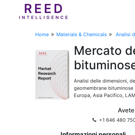
Home
Materials & Chemicals
Analisi 
Mercato d
bituminos
Analisi delle dimensioni, d
geomembrane bituminose (B
Europa, Asia Pacifico, LA
Avete
+1 646 480 750
Informazioni personali