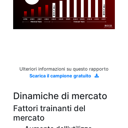
Million
Million
$XX.X 
$XX.X 
2019
2020
2021
2022
2023
2029
2024
2025
2026
2028
2030
2031
Historical Years
Forecast Years
Ulteriori informazioni su questo rapporto
Scarica il campione gratuito
Dinamiche di mercato
Fattori trainanti del
mercato