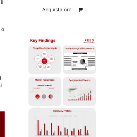
il
Acquista ora
 o
i
i