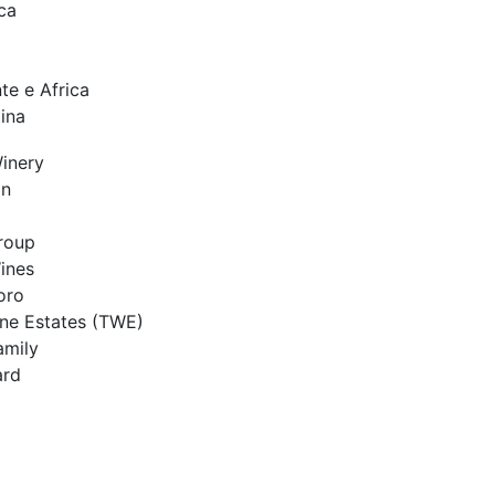
ca
te e Africa
ina
inery
on
roup
ines
oro
ne Estates (TWE)
amily
ard