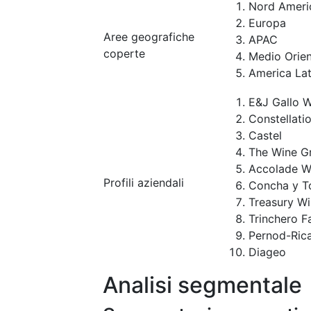
Nord Ameri
Europa
Aree geografiche
APAC
coperte
Medio Orien
America Lat
E&J Gallo W
Constellati
Castel
The Wine G
Accolade W
Profili aziendali
Concha y T
Treasury Wi
Trinchero F
Pernod-Ric
Diageo
Analisi segmentale