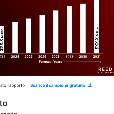
Million
Million
$XX.X 
XX.X 
023
2029
2024
2025
2026
2028
2030
2031
Forecast Years
uesto rapporto
Scarica il campione gratuito
to