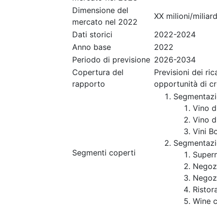
Dimensione del
XX milioni/miliard
mercato nel 2022
Dati storici
2022-2024
Anno base
2022
Periodo di previsione
2026-2034
Copertura del
Previsioni dei ri
rapporto
opportunità di c
Segmentazi
Vino di
Vino d
Vini B
Segmentazi
Segmenti coperti
Super
Negozi
Negozi
Ristor
Wine c