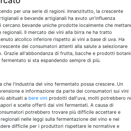
ercato
endo per una serie di ragioni. Innanzitutto, la crescente
igianali e bevande artigianali ha avuto un'influenza
lienti cercano bevande uniche prodotte localmente che mettan
egionali. Il mercato dei vini alla birra ne ha tratto
uto alcolico inferiore rispetto ai vini a base di uva. Ha
rescente dei consumatori attenti alla salute a selezionare
o. Grazie all'abbondanza di frutta, bacche e prodotti botani
no fermentato si sta espandendo sempre di più.
a che l'industria del vino fermentato possa crescere. Un
ensione e informazione da parte dei consumatori sui vini
iù abituati a
bere vini
prodotti dall'uva, molti potrebbero n
apori e scelte offerti dai vini fermentati. A causa di
onsumatori potrebbero trovare più difficile accettare e
i regionali nelle leggi sulla fermentazione del vino e nei
dere difficile per i produttori rispettare le normative e