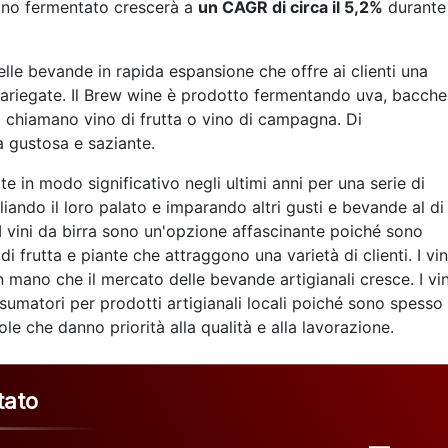
vino fermentato crescerà a
un CAGR di circa il 5,2%
durante 
elle bevande in rapida espansione che offre ai clienti una
e variegate. Il Brew wine è prodotto fermentando uva, bacche
lo chiamano vino di frutta o vino di campagna. Di
 gustosa e saziante.
e in modo significativo negli ultimi anni per una serie di
liando il loro palato e imparando altri gusti e bevande al di
. I vini da birra sono un'opzione affascinante poiché sono
 frutta e piante che attraggono una varietà di clienti. I vin
 mano che il mercato delle bevande artigianali cresce. I vin
sumatori per prodotti artigianali locali poiché sono spesso
cole che danno priorità alla qualità e alla lavorazione.
tato