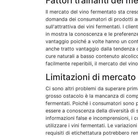
Fattori trainanti del m
Il mercato del vino fermentato sta cresc
domanda dei consumatori di prodotti art
sull'attrattiva dei vini fermentati. I c
in mostra la conoscenza e le preferenze r
vantaggio poiché a volte hanno un conten
anche tratto vantaggio dalla tendenza c
cure naturali a basso contenuto alcolic
facilmente reperibili, il mercato del vi
Limitazioni di mercato
Ci sono altri problemi da superare prim
grosso ostacolo è la mancanza di compr
fermentati. Poiché i consumatori sono p
essere a conoscenza della diversità di s
informazioni false e incomprensioni, i c
utilizzare i vini fermentati. Le variazion
requisiti di etichettatura potrebbero ren