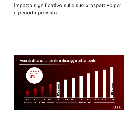
impatto significativo sulle sue prospettive per
il periodo previsto.
Mercato della cattura e dello stoccaggio del carbonio
CAGR
 6%
Million
Million
$XX.X 
$XX.X 
2019
2020
2021
2022
2023
2029
2024
2025
2026
2028
2030
2031
Historical Years
Forecast Years