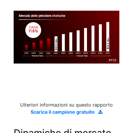
Mercato delle petroliere chimiche
CAGR
 11.8%
Million
Million
$XX.X 
$XX.X 
2019
2020
2021
2022
2023
2029
2024
2025
2026
2028
2030
2031
Historical Years
Forecast Years
Ulteriori informazioni su questo rapporto
Scarica il campione gratuito
Dinamiche di mercato