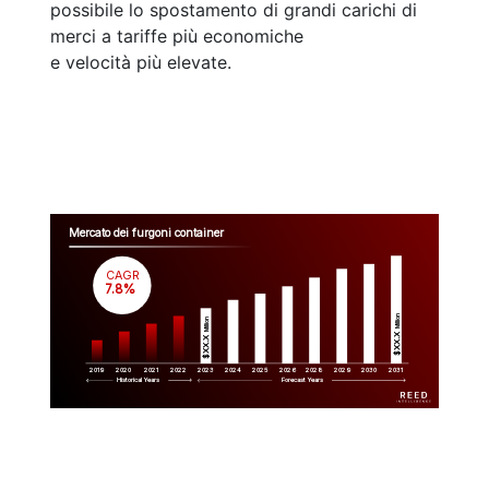
possibile lo spostamento di grandi carichi di
merci a tariffe più economiche
e velocità più elevate.
Mercato dei furgoni container
CAGR
 7.8%
Million
Million
$XX.X 
$XX.X 
2019
2020
2021
2022
2023
2029
2024
2025
2026
2028
2030
2031
Historical Years
Forecast Years