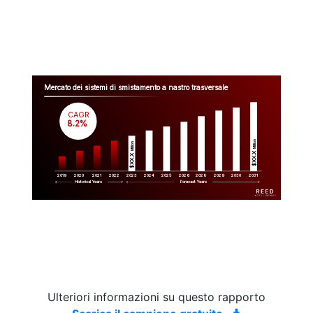
Mercato dei sistemi di smistamento a nastro trasversale
CAGR
 8.2%
Million
Million
$XX.X 
$XX.X 
2019
2020
2021
2022
2023
2029
2024
2025
2026
2028
2030
2031
Historical Years
Forecast Years
Ulteriori informazioni su questo rapporto