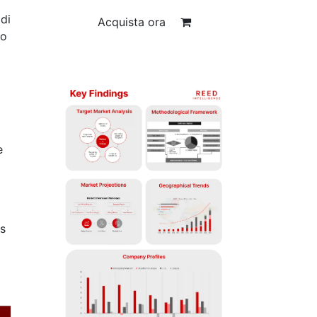
 di
Acquista ora
do
e
's