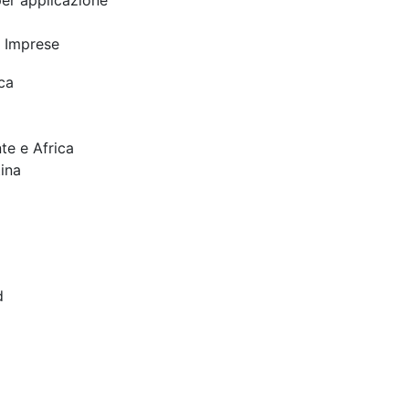
er applicazione
 Imprese
ca
te e Africa
ina
d