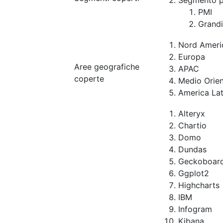
Segmento p
PMI
Grandi
Nord Ameri
Europa
Aree geografiche
APAC
coperte
Medio Orien
America Lat
Alteryx
Chartio
Domo
Dundas
Geckoboar
Ggplot2
Highcharts
IBM
Infogram
Kibana