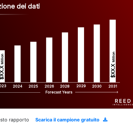
ione dei dati
Million
Million
$XX.X 
XX.X 
023
2029
2024
2025
2026
2028
2030
2031
Forecast Years
uesto rapporto
Scarica il campione gratuito